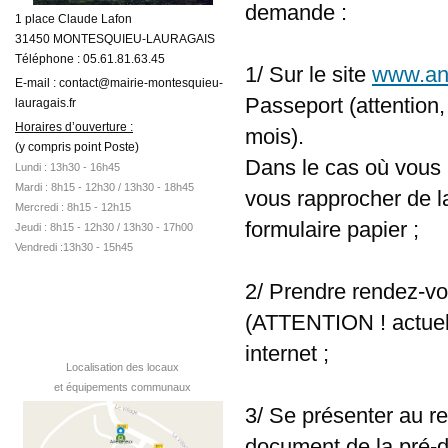
demande :
1 place Claude Lafon
31450 MONTESQUIEU-LAURAGAIS
Téléphone : 05.61.81.63.45
1/ Sur le site
www.ant
E-mail : contact@mairie-montesquieu-
Passeport (attention,
lauragais.fr
Horaires d’ouverture :
mois).
(y compris point Poste)
Dans le cas où vous 
Lundi : 13h30 - 16h45
Mardi :
8h15 - 12h30 /
13h30 - 18h45
vous rapprocher de l
Mercredi : 8h15 - 12h15
formulaire papier ;
Jeudi : 8h15 - 12h30 / 13h30 - 17h00
Vendredi :13h30 - 15h45
2/ Prendre rendez-vo
(ATTENTION ! actuell
internet ;
Localisation des locaux
et équipements communaux
3/ Se présenter au re
document de la pré-