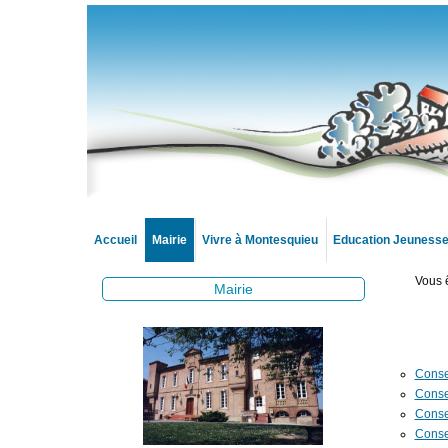
Accueil
Mairie
Vivre à Montesquieu
Education Jeuness
Vous ê
Mairie
Conse
Consei
Conse
Conse