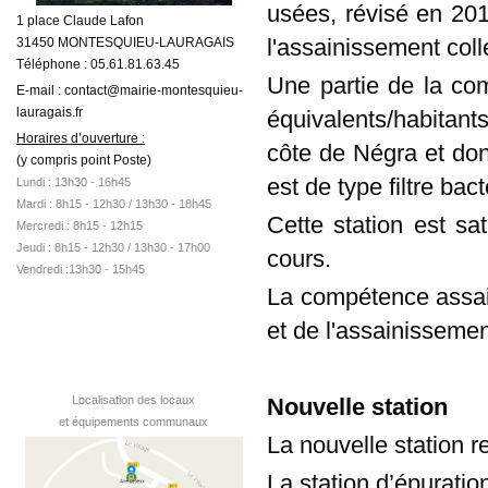
usées, révisé en 201
1 place Claude Lafon
l'assainissement colle
31450 MONTESQUIEU-LAURAGAIS
Téléphone : 05.61.81.63.45
Une partie de la co
E-mail : contact@mairie-montesquieu-
lauragais.fr
équivalents/habitant
Horaires d’ouverture :
côte de Négra et don
(y compris point Poste)
est de type filtre bac
Lundi : 13h30 - 16h45
Mardi :
8h15 - 12h30 /
13h30 - 18h45
Cette station est sa
Mercredi : 8h15 - 12h15
Jeudi : 8h15 - 12h30 / 13h30 - 17h00
cours.
Vendredi :13h30 - 15h45
La compétence assai
et de l'assainissem
Nouvelle station
Localisation des locaux
et équipements communaux
La nouvelle station r
La station d’épurati