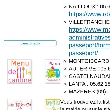
NAILLOUX : 05.62.
https://www.rd
VILLEFRANCHE-DE
https://www.mai
administratives
Liens directs
passeport/for
passeport/
MONTGISCARD : 
AUTERIVE : 05.6
CASTELNAUDARY 
LANTA : 05.62.18
MAZERES (09) : 
Vous trouverez la lis
la mairie ou sur le si