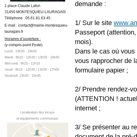
demande :
1 place Claude Lafon
31450 MONTESQUIEU-LAURAGAIS
Téléphone : 05.61.81.63.45
1/ Sur le site
www.ant
E-mail : contact@mairie-montesquieu-
Passeport (attention,
lauragais.fr
Horaires d’ouverture :
mois).
(y compris point Poste)
Dans le cas où vous 
Lundi : 13h30 - 16h45
Mardi :
8h15 - 12h30 /
13h30 - 18h45
vous rapprocher de l
Mercredi : 8h15 - 12h15
formulaire papier ;
Jeudi : 8h15 - 12h30 / 13h30 - 17h00
Vendredi :13h30 - 15h45
2/ Prendre rendez-vo
(ATTENTION ! actuell
internet ;
Localisation des locaux
et équipements communaux
3/ Se présenter au re
document de la pré-