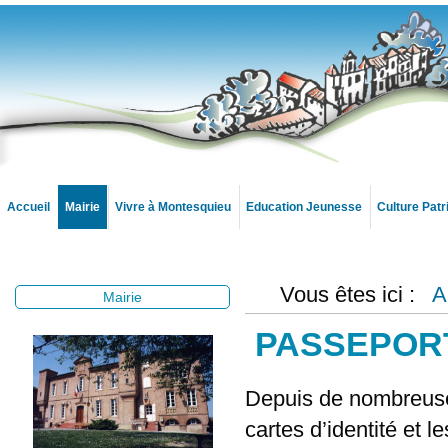
Accueil
Mairie
Vivre à Montesquieu
Education Jeunesse
Culture Pat
Vous êtes ici :
A
Mairie
PASSEPORT
Depuis de nombreuses 
cartes d’identité et 